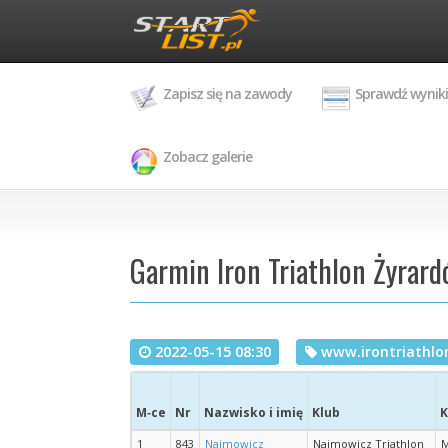
Zapisz się na zawody
Sprawdź wyniki
Zobacz galerie
Garmin Iron Triathlon Żyrard
2022-05-15 08:30
www.irontriathlon
M‑ce
Nr
Nazwisko i imię
Klub
K
1
843
Najmowicz
Najmowicz Triathlon