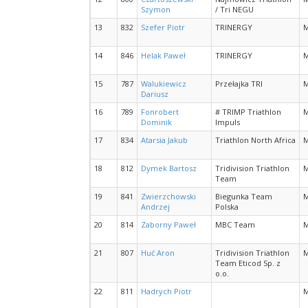
Szymon
/ Tri NEGU
13
832
Szefer Piotr
TRINERGY
14
846
Helak Paweł
TRINERGY
15
787
Walukiewicz
Przełajka TRI
Dariusz
16
789
Fonrobert
# TRIMP Triathlon
Dominik
Impuls
17
834
Atarsia Jakub
Triathlon North Africa
18
812
Dymek Bartosz
Tridivision Triathlon
Team
19
841
Zwierzchowski
Biegunka Team
Andrzej
Polska
20
814
Zaborny Paweł
MBC Team
21
807
Huć Aron
Tridivision Triathlon
Team Eticod Sp. z
o.o.
22
811
Hadrych Piotr