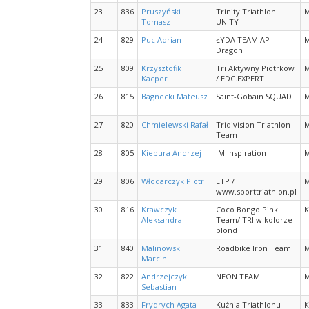
23
836
Pruszyński
Trinity Triathlon
Tomasz
UNITY
24
829
Puc Adrian
ŁYDA TEAM AP
Dragon
25
809
Krzysztofik
Tri Aktywny Piotrków
Kacper
/ EDC.EXPERT
26
815
Bagnecki Mateusz
Saint-Gobain SQUAD
27
820
Chmielewski Rafał
Tridivision Triathlon
Team
28
805
Kiepura Andrzej
IM Inspiration
29
806
Włodarczyk Piotr
LTP /
www.sporttriathlon.pl
30
816
Krawczyk
Coco Bongo Pink
K
Aleksandra
Team/ TRI w kolorze
blond
31
840
Malinowski
Roadbike Iron Team
Marcin
32
822
Andrzejczyk
NEON TEAM
Sebastian
33
833
Frydrych Agata
Kuźnia Triathlonu
K