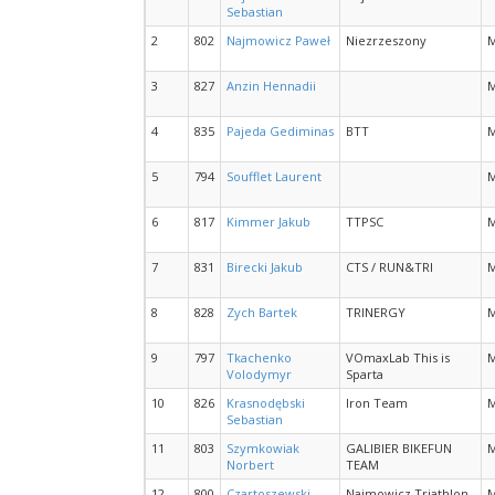
Sebastian
2
802
Najmowicz Paweł
Niezrzeszony
3
827
Anzin Hennadii
4
835
Pajeda Gediminas
BTT
5
794
Soufflet Laurent
6
817
Kimmer Jakub
TTPSC
7
831
Birecki Jakub
CTS / RUN&TRI
8
828
Zych Bartek
TRINERGY
9
797
Tkachenko
VOmaxLab This is
Volodymyr
Sparta
10
826
Krasnodębski
Iron Team
Sebastian
11
803
Szymkowiak
GALIBIER BIKEFUN
Norbert
TEAM
12
800
Czartoszewski
Najmowicz Triathlon