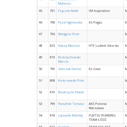
Mateusz
45
791
Frączek Rafał
I'M Inspiration
46
798
Pyzel Agnieszka
KS Pegaz
K
47
796
Wielgosz Piotr
48
823
Kabza Mariusz
HTF Ludwik Sikorski
49
819
Bodziachowski
Marcin
50
790
Sobczak Daniel
Ex-Gear
51
808
Kostrzewski Piotr
52
810
Biedrzycki Paweł
53
799
Panufnik Tomasz
AKS Polonia
Warszawa
54
818
Lipowski Mikołaj
FUJITSU RUNNING
TEAM ŁÓDŹ
55
821
Iwański
TEAM KOLARZ