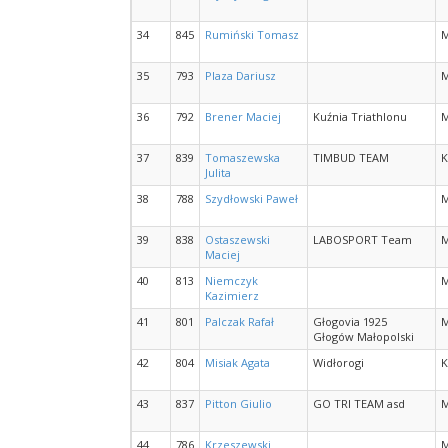
34
845
Rumiński Tomasz
35
793
Plaza Dariusz
36
792
Brener Maciej
Kuźnia Triathlonu
37
839
Tomaszewska
TIMBUD TEAM
K
Julita
38
788
Szydłowski Paweł
39
838
Ostaszewski
LABOSPORT Team
Maciej
40
813
Niemczyk
Kazimierz
41
801
Palczak Rafał
Głogovia 1925
Głogów Małopolski
42
804
Misiak Agata
Widłorogi
K
43
837
Pitton Giulio
GO TRI TEAM asd
44
786
Krzeszewski