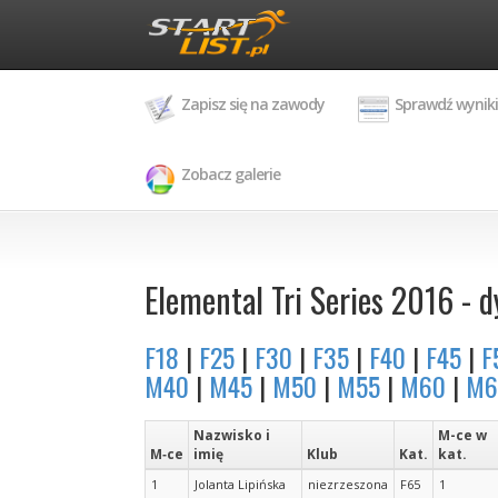
Zapisz się na zawody
Sprawdź wyniki
Zobacz galerie
Elemental Tri Series 2016 - dy
F18
|
F25
|
F30
|
F35
|
F40
|
F45
|
F
M40
|
M45
|
M50
|
M55
|
M60
|
M6
Nazwisko i
M-ce w
M‑ce
imię
Klub
Kat.
kat.
1
Jolanta Lipińska
niezrzeszona
F65
1