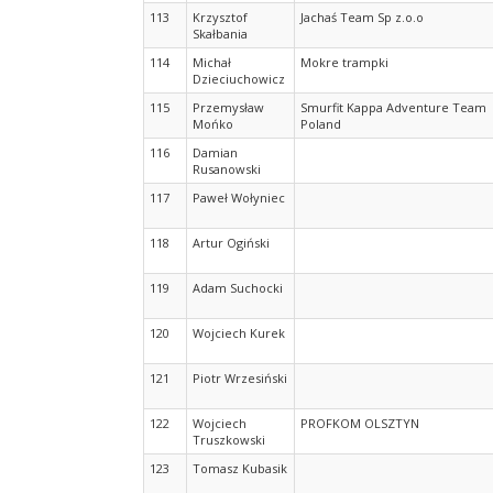
113
Krzysztof
Jachaś Team Sp z.o.o
Skałbania
114
Michał
Mokre trampki
Dzieciuchowicz
115
Przemysław
Smurfit Kappa Adventure Team
Mońko
Poland
116
Damian
Rusanowski
117
Paweł Wołyniec
118
Artur Ogiński
119
Adam Suchocki
120
Wojciech Kurek
121
Piotr Wrzesiński
122
Wojciech
PROFKOM OLSZTYN
Truszkowski
123
Tomasz Kubasik