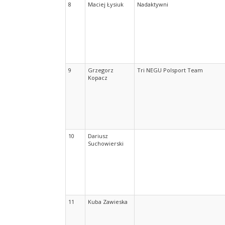
8
Maciej Łysiuk
Nadaktywni
9
Grzegorz
Tri NEGU Polsport Team
Kopacz
10
Dariusz
Suchowierski
11
Kuba Zawieska