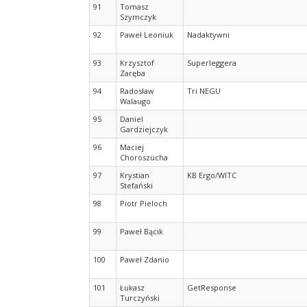
91
Tomasz
Szymczyk
92
Paweł Leoniuk
Nadaktywni
93
Krzysztof
Superleggera
Zaręba
94
Radosław
Tri NEGU
Walaugo
95
Daniel
Gardziejczyk
96
Maciej
Choroszucha
97
Krystian
KB Ergo/WITC
Stefański
98
Piotr Pieloch
99
Paweł Bącik
100
Paweł Zdanio
101
Łukasz
GetResponse
Turczyński