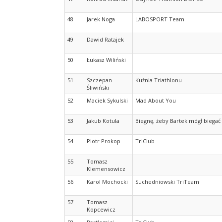
48
Jarek Noga
LABOSPORT Team
49
Dawid Ratajek
50
Łukasz Wiliński
51
Szczepan
Kuźnia Triathlonu
Śliwiński
52
Maciek Sykulski
Mad About You
53
Jakub Kotula
Biegnę, żeby Bartek mógł biegać
54
Piotr Prokop
TriClub
55
Tomasz
Klemensowicz
56
Karol Mochocki
Suchedniowski TriTeam
57
Tomasz
Kopcewicz