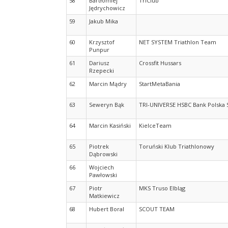
58
Bartłomiej
TriClub
Jędrychowicz
59
Jakub Mika
60
Krzysztof
NET SYSTEM Triathlon Team
Punpur
61
Dariusz
Crossfit Hussars
Rzepecki
62
Marcin Mądry
StartMetaBania
63
Seweryn Bąk
TRI-UNIVERSE HSBC Bank Polska 
64
Marcin Kasiński
KielceTeam
65
Piotrek
Toruński Klub Triathlonowy
Dąbrowski
66
Wojciech
Pawłowski
67
Piotr
MKS Truso Elbląg
Matkiewicz
68
Hubert Boral
SCOUT TEAM