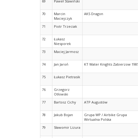
69
Paweł Stawiński
70
Marcin
AKS Dragon
Maciejczyk
71
Piotr Trzeciak
72
Łukasz
Niesporek
73
Maciej Jarmosz
74
Jan Jaroń
KT Water Knights Zabierzow 198
75
Łukasz Pietrasik
76
Grzegorz
Otłowski
77
Bartosz Cichy
ATP Augustów
78
Jakub Bojan
Grupa WP / Airbike Grupa
Wirtualna Polska
79
Sławomir Lizura