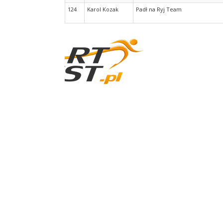
124
Karol Kozak
Padł na Ryj Team