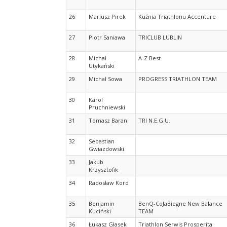
26
Mariusz Pirek
Kuźnia Triathlonu Accenture
27
Piotr Saniawa
TRICLUB LUBLIN
28
Michał
A-Z Best
Utykański
29
Michał Sowa
PROGRESS TRIATHLON TEAM
30
Karol
Pruchniewski
31
Tomasz Baran
TRI N.E.G.U.
32
Sebastian
Gwiazdowski
33
Jakub
Krzysztofik
34
Radosław Kord
35
Benjamin
BenQ-CoJaBiegne New Balance
Kuciński
TEAM
36
Łukasz Głasek
Triathlon Serwis Prosperita