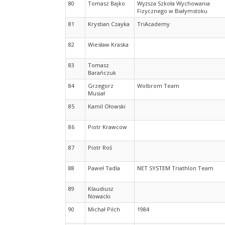
80
Tomasz Bajko
Wyższa Szkoła Wychowania
Fizycznego w Białymstoku
81
Krystian Czayka
TriAcademy
82
Wiesław Kraska
83
Tomasz
Barańczuk
84
Grzegorz
Wolbrom Team
Musiał
85
Kamil Ołowski
86
Piotr Krawcow
87
Piotr Roś
88
Paweł Tadla
NET SYSTEM Triathlon Team
89
Klaudiusz
Nowacki
90
Michał Pilch
1984