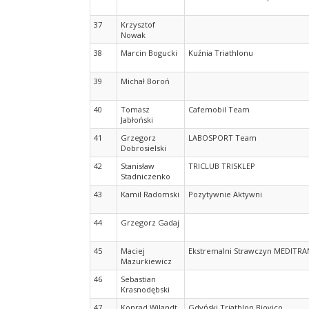
37
Krzysztof
Nowak
38
Marcin Bogucki
Kuźnia Triathlonu
39
Michał Boroń
40
Tomasz
Cafemobil Team
Jabłoński
41
Grzegorz
LABOSPORT Team
Dobrosielski
42
Stanisław
TRICLUB TRISKLEP
Stadniczenko
43
Kamil Radomski
Pozytywnie Aktywni
44
Grzegorz Gadaj
45
Maciej
Ekstremalni Strawczyn MEDITRA
Mazurkiewicz
46
Sebastian
Krasnodębski
47
Konrad Wilandt
Gdyński Triathlon Biovico