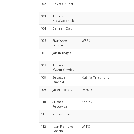
102
Zbyszek Rost
103
Tomasz
Niewiadomski
104
Damian Ciak
105
Stanisław
WSSK
Ferenc
106
Jakub Dygas
107
Tomasz
Mazurkiewicz
108
Sebastian
Kuźnia Triathlonu
Sawicki
109
Jacek Tokarz
IM2018
110
Łukasz
Społek
Fecowicz
111
Robert Drost
112
Juan Romero
WITC
Garcia