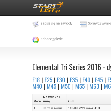
Zapisz się na zawody
Sprawdź wyniki
Zobacz galerie
Elemental Tri Series 2016 - dy
F18
|
F25
|
F30
|
F35
|
F40
|
F45
|
F
M40
|
M45
|
M50
|
M55
|
M60
|
M6
Nazwisko i
M‑ce
imię
Klub
1
Bartosz Awruk
NADAKTYWNI wawruk.pl