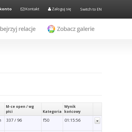
 konto
Kontakt
Zaloguj się
Switch to EN
bejrzyj relacje
Zobacz galerie
M-ce open / wg
Wynik
płci
Kategoria
końcowy
m
337 / 96
f50
01:15:56