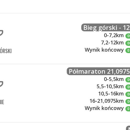
Bieg górski - 1
0-7,2km
0
7,2-12km
0
Wynik końcowy
GÓRSKI
0
Półmaraton 21,097
0-5,5km
0
5,5-10,5km
0
10,5-16km
0
16-21,0975km
IE
0
Wynik końcowy
0