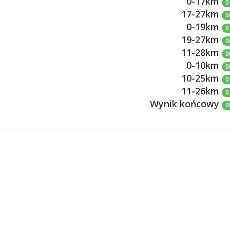
0-17km
0
17-27km
0
0-19km
0
19-27km
0
11-28km
0
0-10km
0
10-25km
0
11-26km
0
Wynik końcowy
0