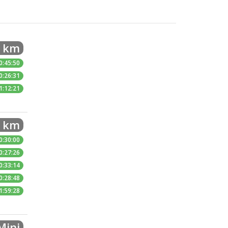
2 km
0:45:50
0:26:31
1:12:21
5 km
0:30:00
0:27:26
0:33:14
0:28:48
1:59:28
Mini