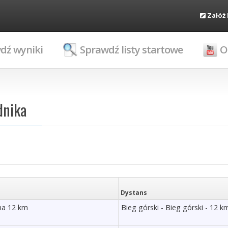
Załóż
dź wyniki
Sprawdź listy startowe
O
dnika
Dystans
na 12 km
Bieg górski - Bieg górski - 12 k