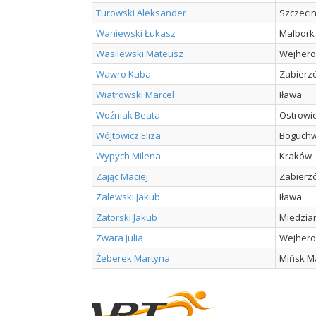
Turowski Aleksander
Szczeci
Waniewski Łukasz
Malbork
Wasilewski Mateusz
Wejher
Wawro Kuba
Zabierz
Wiatrowski Marcel
Iława
Woźniak Beata
Ostrowie
Wójtowicz Eliza
Boguchw
Wypych Milena
Kraków
Zając Maciej
Zabierz
Zalewski Jakub
Iława
Zatorski Jakub
Miedzia
Zwara Julia
Wejher
Żeberek Martyna
Mińsk M