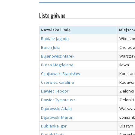
Lista główna
Nazwisko i imię
Miejsco
Babiarz Jagoda
Witoszó
Baron Julia
Chorzó
Bujanowicz Marek
Warsza
Burza Magdalena
Iława
Czajkowski Stanisław
Konstanc
Czerwiec Karolina
Rudawa
Dawiec Teodor
Zielonki
Dawiec Tymoteusz
Zielonki
Dąbrowski Adam
Warsza
Dąbrowski Marcin
Łomiank
Dublanka Igor
Olsztyn
Dudek Maria
Sierosł