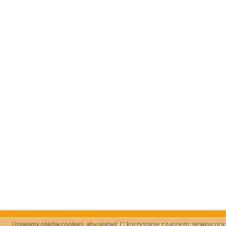
Używamy plików cookies, aby ułatwić Ci korzystanie z naszego serwisu oraz d
Regulamin serwisu
|
Regulamin zakup