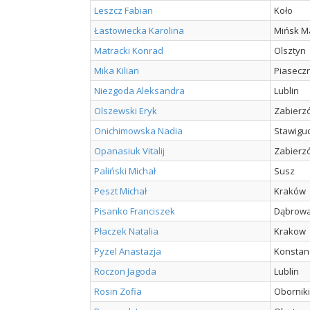
Leszcz Fabian
Koło
Łastowiecka Karolina
Mińsk M
Matracki Konrad
Olsztyn
Mika Kilian
Piasecz
Niezgoda Aleksandra
Lublin
Olszewski Eryk
Zabierz
Onichimowska Nadia
Stawigu
Opanasiuk Vitalij
Zabierz
Paliński Michał
Susz
Peszt Michał
Kraków
Pisanko Franciszek
Dąbrow
Płaczek Natalia
Krakow
Pyzel Anastazja
Konstanc
Roczon Jagoda
Lublin
Rosin Zofia
Oborniki