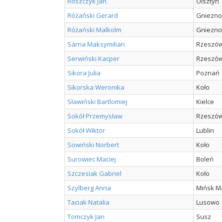
Roszczyk Jan
Olsztyn
Różański Gerard
Gniezno
Różański Malkolm
Gniezno
Sarna Maksymilian
Rzeszó
Serwiński Kacper
Rzeszó
Sikora Julia
Poznań
Sikorska Weronika
Koło
Sławiński Bartlomiej
Kielce
Sokół Przemysław
Rzeszó
Sokół Wiktor
Lublin
Sowiński Norbert
Koło
Surowiec Maciej
Boleń
Szczesiak Gabriel
Koło
Szylberg Anna
Mińsk M
Taciak Natalia
Lusowo
Tomczyk Jan
Susz