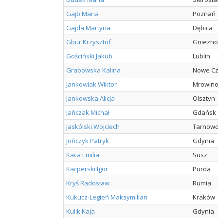
Gajb Maria
Poznań
Gajda Martyna
Dębica
Gbur Krzysztof
Gniezno
Gościński Jakub
Lublin
Grabowska Kalina
Nowe C
Jankowiak Wiktor
Mrowin
Jankowska Alicja
Olsztyn
Jańczak Michał
Gdańsk
Jaskólski Wojciech
Tarnowo
Jończyk Patryk
Gdynia
Kaca Emilia
Susz
Kacperski Igor
Purda
Kryś Radosław
Rumia
Kukucz-Legień Maksymilian
Kraków
Kulik Kaja
Gdynia